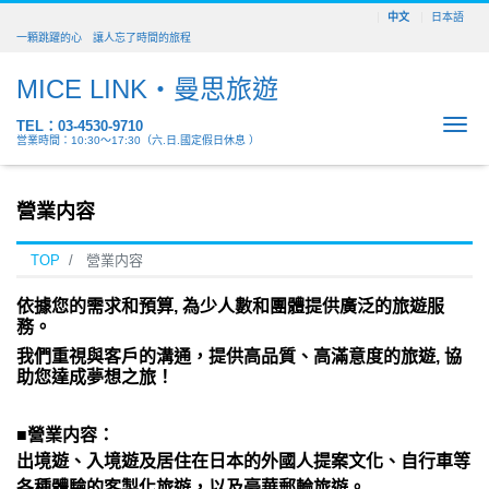
中文
日本語
一顆跳躍的心 讓人忘了時間的旅程
MICE LINK・曼思旅遊
Me
TEL：03-4530-9710
営業時間：10:30～17:30（六.日.國定假日休息 ）
營業内容
TOP
營業内容
依據您的需求和預算, 為少人數和團體提供廣泛的旅遊服
務。
我們重視與客戶的溝通，提供高品質、高滿意度的旅遊,
協
助您達成夢想之旅！
■營業内容：
出境遊、入境遊及居住在日本的外國人提案文化、自行車等
各種體驗的客製化旅遊，以及豪華郵輪旅遊。