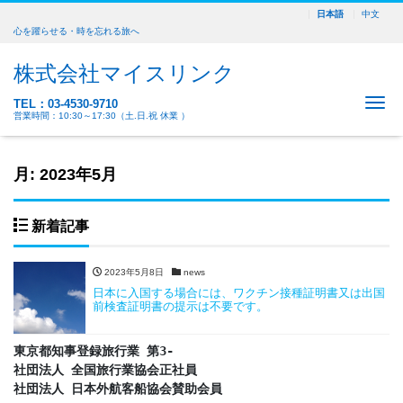
日本語
中文
心を躍らせる・時を忘れる旅へ
株式会社マイスリンク
Me
TEL：03-4530-9710
営業時間：10:30～17:30（土.日.祝 休業 ）
月:
2023年5月
新着記事
2023年5月8日
news
日本に入国する場合には、ワクチン接種証明書又は出国
前検査証明書の提示は不要です。
東京都知事登録旅行業 第3-

社団法人 全国旅行業協会正社員

社団法人 日本外航客船協会賛助会員